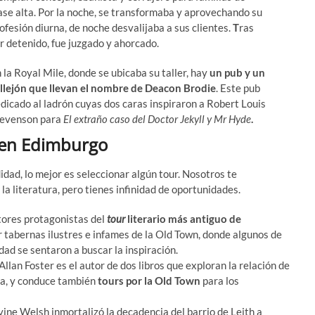
ase alta. Por la noche, se transformaba y aprovechando su
ofesión diurna, de noche desvalijaba a sus clientes.
T
ras
r detenido, fue juzgado y ahorcado.
 la Royal Mile, donde se ubicaba su taller, hay
un pub y un
llejón que llevan el nombre de Deacon Brodie
. Este pub
dicado al ladrón cuyas dos caras inspiraron a Robert Louis
evenson para
El extraño caso del Doctor Jekyll y Mr Hyde
.
s en Edimburgo
dad, lo mejor es seleccionar algún tour. Nosotros te
a literatura, pero tienes infinidad de oportunidades.
tores protagonistas del
tour
literario más antiguo de
r tabernas ilustres e infames de la Old Town, donde algunos de
dad se sentaron a buscar la inspiración.
 Allan Foster es el autor de dos libros que exploran la relación de
ra, y conduce también
tours por la Old Town
para los
rvine Welsh inmortalizó la decadencia del barrio de Leith a