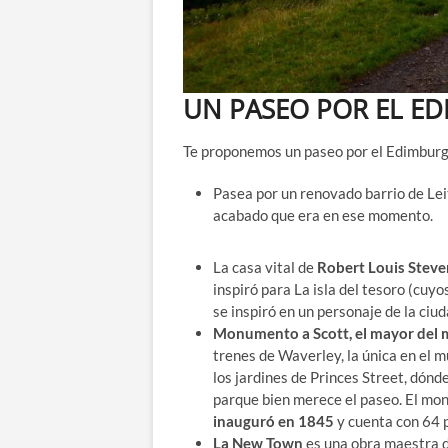
UN PASEO POR EL ED
Te proponemos un paseo por el Edimburgo
Pasea por un renovado barrio de Le
acabado que era en ese momento.
La casa vital de
Robert Louis Stev
inspiró para La isla del tesoro (cuy
se inspiró en un personaje de la ciu
Monumento a Scott, el mayor del 
trenes de Waverley, la única en el 
los jardines de Princes Street, dónde
parque bien merece el paseo. El mo
inauguró en 1845
y cuenta con 64 
La New Town
es una obra maestra d