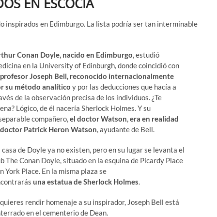
DOS EN ESCOCIA
 inspirados en Edimburgo. La lista podría ser tan interminable
thur Conan Doyle, nacido en Edimburgo
, estudió
dicina en la University of Edinburgh, donde coincidió con
profesor Joseph Bell, reconocido internacionalmente
r su método analítico
y por las deducciones que hacía a
avés de la observación precisa de los individuos. ¿Te
ena? Lógico, de él nacería Sherlock Holmes. Y su
separable compañero,
el doctor
Watson
,
era en realidad
 doctor Patrick Heron Watson
, ayudante de Bell.
 casa de Doyle ya no existen, pero en su lugar se levanta el
b The Conan Doyle, situado en la esquina de Picardy Place
n York Place. En la misma plaza se
ncontrarás
una
estatua de Sherlock Holmes
.
 quieres rendir homenaje a su inspirador, Joseph Bell está
terrado en el cementerio de Dean.