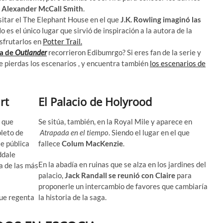
e
Alexander McCall Smith
.
isitar el The Elephant House en el que
J.K. Rowling imaginó las
No es el único lugar que sirvió de inspiración a la autora de la
isfrutarlos en
Potter Trail.
ga de
Outlander
recorrieron Edibumrgo? Si eres fan de la serie y
 te pierdas los escenarios , y encuentra también
los escenarios de
rt
El Palacio de Holyrood
e que
Se sitúa, también, en la Royal Mile y aparece en
pleto de
Atrapada en el
tiempo
. Siendo el lugar en el que
le pública
fallece
Colum MacKenzie
.
ddale
En la abadía en ruinas que se alza en los jardines del
a de las más
palacio,
Jack Randall se reunió con Claire
para
proponerle un intercambio de favores que cambiaría
que regenta
la historia de la saga.