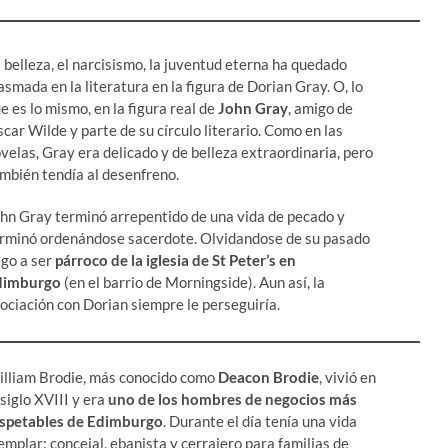
 belleza, el narcisismo, la juventud eterna ha quedado
asmada en la literatura en la figura de Dorian Gray. O, lo
e es lo mismo, en la figura real de
John Gray
, amigo de
car Wilde y parte de su círculo literario. Como en las
velas, Gray era delicado y de belleza extraordinaria, pero
mbién tendía al desenfreno.
hn Gray terminó arrepentido de una vida de pecado y
rminó ordenándose sacerdote. Olvidandose de su pasado
ego a ser
párroco de la iglesia de St Peter’s en
dimburgo
(en el barrio de Morningside). Aun así, la
ociación con Dorian siempre le perseguiría.
lliam Brodie, más conocido como
Deacon Brodie
, vivió en
 siglo XVIII y era
uno de los
hombres de negocios más
spetables de Edimburgo
. Durante el día tenía una vida
emplar: concejal, ebanista y cerrajero para familias de