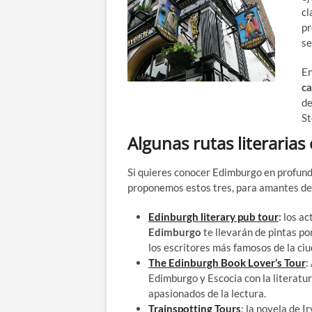
cl
pr
se
En
ca
de
St
Algunas rutas literaria
Si quieres conocer Edimburgo en profundi
proponemos estos tres, para amantes de l
Edinburgh literary pub tour
:
los ac
Edimburgo
te llevarán de pintas po
los escritores más famosos de la ciu
The Edinburgh Book Lover’s Tour
:
Edimburgo y Escocia con la literatu
apasionados de la lectura.
Trainspotting Tours
: la novela de I