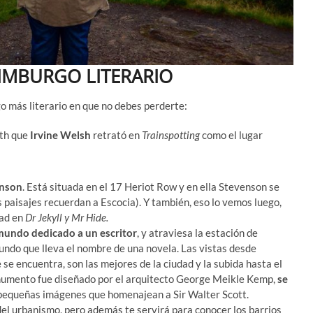
IMBURGO LITERARIO
 más literario en que no debes perderte:
ith que
Irvine Welsh
retrató en
Trainspotting
como el lugar
enson
. Está situada en el 17 Heriot Row y en ella Stevenson se
os paisajes recuerdan a Escocia). Y también, eso lo vemos luego,
dad en
Dr Jekyll y Mr Hide.
mundo dedicado a un escritor
, y atraviesa la estación de
mundo que lleva el nombre de una novela. Las vistas desde
 se encuentra, son las mejores de la ciudad y la subida hasta el
numento fue diseñado por el arquitecto George Meikle Kemp,
se
pequeñas imágenes que homenajean a Sir Walter Scott.
el urbanismo, pero además te servirá para conocer los barrios