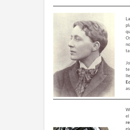
La
pl
qu
Os
no
ta
Jo
te
ll
E
as
Wi
el
re
ej