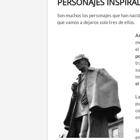
PERSONAJES INSPIRA
Son muchos los personajes que han nacido
que vamos a dejaros solo tres de ellos.
Ar
me
el
po
tr
su
in
el
La
pu
co
e
Si
en