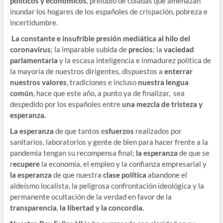
políticos y económicos
, preludio de coladas que amenazan
inundar los hogares de los españoles de crispación, pobreza e
incertidumbre.
La constante e insufrible presión mediática al hilo del
coronavirus
; la imparable subida de
precios
; la
vaciedad
parlamentaria
y la escasa inteligencia e inmadurez política de
la mayoría de nuestros dirigentes, dispuestos a
enterrar
nuestros valores
, tradiciones e incluso
nuestra lengua
común
, hace que este año, a punto ya de finalizar, sea
despedido por los españoles entre
una mezcla de tristeza y
esperanza.
La esperanza
de que tantos e
sfuerzos
realizados por
sanitarios, laboratorios y gente de bien para hacer frente a la
pandemia tengan su recompensa final;
la esperanza
de que se
r
ecupere
la economía, el empleo y la confianza empresarial y
la esperanza
de que nuestra
clase política
abandone el
aldeísmo localista, la peligrosa confrontación ideológica y la
permanente ocultación de la verdad en favor de la
transparencia
,
la libertad y la concordia.