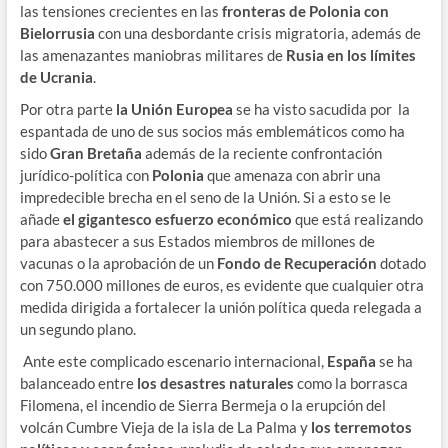
las tensiones crecientes en las
fronteras de Polonia con
Bielorrusia
con una desbordante crisis migratoria, además de
las amenazantes maniobras militares de
Rusia en los límites
de Ucrania
.
Por otra parte
la Unión Europea
se ha visto sacudida por la
espantada de uno de sus socios más emblemáticos como ha
sido
Gran Bretaña
además de la reciente confrontación
jurídico-política con
Polonia
que amenaza con abrir una
impredecible brecha en el seno de la Unión. Si a esto se le
añade
el gigantesco esfuerzo económico
que está realizando
para abastecer a sus Estados miembros de millones de
vacunas o la aprobación de un
Fondo de Recuperación
dotado
con 750.000 millones de euros, es evidente que cualquier otra
medida dirigida a fortalecer la unión política queda relegada a
un segundo plano.
Ante este complicado escenario internacional,
España
se ha
balanceado entre
los desastres naturales
como la borrasca
Filomena, el incendio de Sierra Bermeja o la erupción del
volcán Cumbre Vieja de la isla de La Palma y
los terremotos