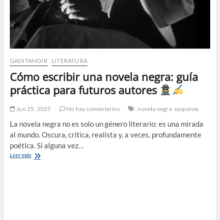
GADITANOIR
LITERATURA
Cómo escribir una novela negra: guía
práctica para futuros autores
Jun 25, 2025
No hay comentarios
novela negra
suspense
La novela negra no es solo un género literario: es una mirada
al mundo. Oscura, crítica, realista y, a veces, profundamente
poética. Si alguna vez…
Cómo
Leer más
escribir
una
novela
negra:
guía
práctica
para