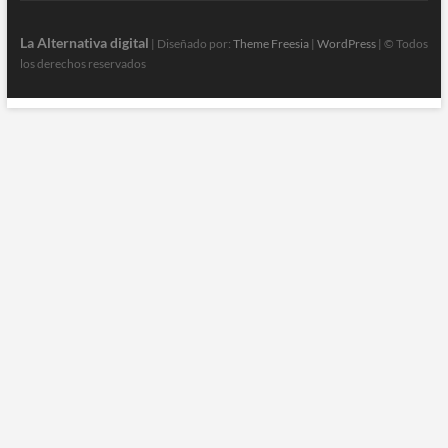
La Alternativa digital
| Diseñado por:
Theme Freesia
|
WordPress
| © Todos
los derechos reservados