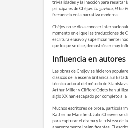
trivialidades y la inacción para resaltar 
principales de Chéjov:
La gaviota, El tío 
frecuencia en la narrativa moderna.
Chéjov no se dio a conocer internaciona
momento en el que las traducciones de Co
escritura elusivo y superficialmente ino
que lo que se dice, demostró ser muy influ
Influencia en autore
Las obras de Chéjov se hicieron populare
clásicos de la escena británica. En Estad
técnica actoral del método de Stanisla
Arthur Miller y Clifford Odets han utili
siglo XX han escapado por completo a la 
Muchos escritores de prosa, particular
Katherine Mansfield. John Cheever se dio
para capturar el drama y la tristeza de l
aparentemente insignificantes. El escri