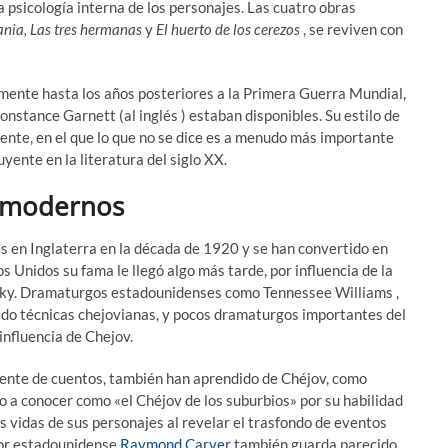
la psicología interna de los personajes. Las cuatro obras
Vania, Las tres hermanas
y
El huerto de los cerezos
, se reviven con
lmente hasta los años posteriores a la Primera Guerra Mundial,
nstance Garnett (al inglés ) estaban disponibles. Su estilo de
cente, en el que lo que no se dice es a menudo más importante
yente en la literatura del siglo XX.
s modernos
s en Inglaterra en la década de 1920 y se han convertido en
os Unidos su fama le llegó algo más tarde, por influencia de la
vsky. Dramaturgos estadounidenses como Tennessee Williams ,
zado técnicas chejovianas, y pocos dramaturgos importantes del
influencia de Chejov.
mente de cuentos, también han aprendido de Chéjov, como
 a conocer como «el Chéjov de los suburbios» por su habilidad
as vidas de sus personajes al revelar el trasfondo de eventos
tor estadounidense
Raymond Carver
también guarda parecido