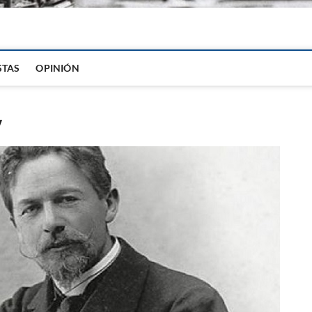
igital
STAS
OPINIÓN
v