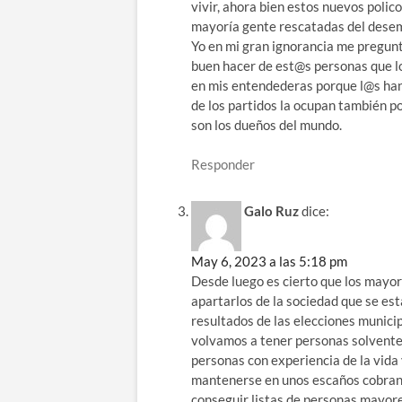
vivir, ahora bien estos nuevos poli
mayoría gente rescatadas del dese
Yo en mi gran ignorancia me preguntó
buen hacer de est@s personas que lo
en mis entendederas porque l@s han
de los partidos la ocupan también po
son los dueños del mundo.
Responder
Galo Ruz
dice:
May 6, 2023 a las 5:18 pm
Desde luego es cierto que los mayore
apartarlos de la sociedad que se est
resultados de las elecciones municip
volvamos a tener personas solventes
personas con experiencia de la vida
mantenerse en unos escaños cobrand
conseguir listas de personas mayores