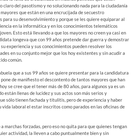
o claro del pasotismo y no solucionando nada para la ciudadanía
os mayores que están en una encrucijada de secuestro
 para su desenvolvimiento y porque se les quiere equiparar al
iencia en la informática y en los conocimientos telemáticos
 joven. Esto está llevando a que los mayores no creen ya casi en
idata longeva que con 99 años pretende dar guerra y demostrar
 su experiencia y sus conocimientos pueden resolver los
ades en su conjunto mejor que los hoy existentes y sin acudir a
ntido común.
 abuela que a sus 99 años se quiere presentar para la candidatura
e pone de manifiesto el descontento de tantos mayores que han
 hoy se cree que el tener más de 80 años, para algunos ya es un
o están llenas de lucidez y sus actos son más serios y
e sólo tienen fachada y titulitis, pero de experiencia y haber
u vida laboral el estar inscritos como parados en las oficinas de
 a marchas forzadas, pero eso no quita para que quienes tengan
ier actividad, la lleven a cabo puntualmente bien y sin