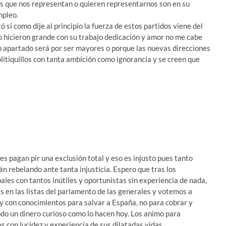
cos que nos representan o quieren representarnos son en su
mpleo.
 si como dije al principio la fuerza de estos partidos viene del
 hicieron grande con su trabajo dedicación y amor no me cabe
 apartado será por ser mayores o porque las nuevas direcciones
litiquillos con tanta ambición como ignorancia y se creen que
s pagan pir una exclusión total y eso es injusto pues tanto
án rebelando ante tanta injusticia. Espero que tras los
ales con tantos inútiles y oportunistas sin experiencia de nada,
 en las listas del parlamento de las generales y votemos a
 y con conocimientos para salvar a España, no para cobrar y
o un dinero curioso como lo hacen hoy. Los animo para
 con lucidez y experiencia de sus dilatadas vidas.