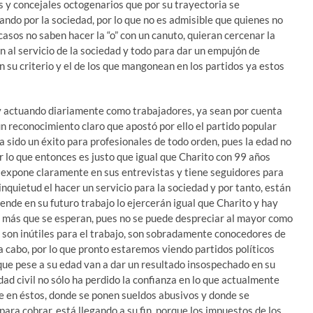
es y concejales octogenarios que por su trayectoria se
ando por la sociedad, por lo que no es admisible que quienes no
asos no saben hacer la “o” con un canuto, quieran cercenar la
n al servicio de la sociedad y todo para dar un empujón de
 su criterio y el de los que mangonean en los partidos ya estos
 y actuando diariamente como trabajadores, ya sean por cuenta
 un reconocimiento claro que apostó por ello el partido popular
sido un éxito para profesionales de todo orden, pues la edad no
por lo que entonces es justo que igual que Charito con 99 años
lo expone claramente en sus entrevistas y tiene seguidores para
nquietud el hacer un servicio para la sociedad y por tanto, están
nde en su futuro trabajo lo ejercerán igual que Charito y hay
 y más que se esperan, pues no se puede despreciar al mayor como
o son inútiles para el trabajo, son sobradamente conocedores de
 a cabo, por lo que pronto estaremos viendo partidos políticos
e pese a su edad van a dar un resultado insospechado en su
ad civil no sólo ha perdido la confianza en lo que actualmente
e en éstos, donde se ponen sueldos abusivos y donde se
para cobrar, está llegando a su fin, porque los impuestos de los