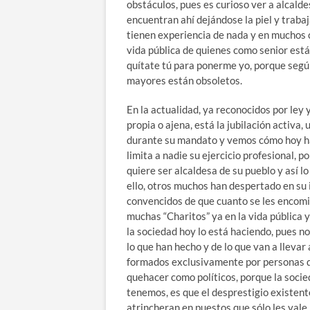
obstáculos, pues es curioso ver a alcald
encuentran ahí dejándose la piel y trabaj
tienen experiencia de nada y en muchos c
vida pública de quienes como senior está
quítate tú para ponerme yo, porque según
mayores están obsoletos.
En la actualidad, ya reconocidos por ley
propia o ajena, está la jubilación activa,
durante su mandato y vemos cómo hoy ha 
limita a nadie su ejercicio profesional, 
quiere ser alcaldesa de su pueblo y así 
ello, otros muchos han despertado en su i
convencidos de que cuanto se les encomie
muchas “Charitos” ya en la vida pública
la sociedad hoy lo está haciendo, pues n
lo que han hecho y de lo que van a llevar
formados exclusivamente por personas qu
quehacer como políticos, porque la socied
tenemos, es que el desprestigio existent
atrincheran en puestos que sólo les vale 