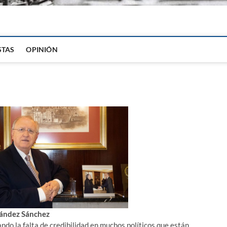
igital
STAS
OPINIÓN
nández Sánchez
do la falta de credibilidad en muchos políticos que están