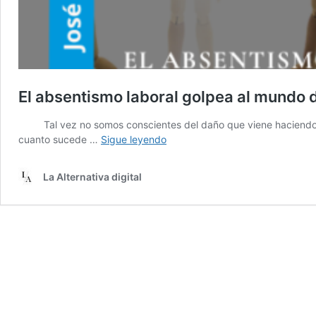
El absentismo laboral golpea al mundo d
Tal vez no somos conscientes del daño que viene haciendo en 
El
cuanto sucede …
Sigue leyendo
absentismo
laboral
La Alternativa digital
golpea
al
mundo
del
trabajo